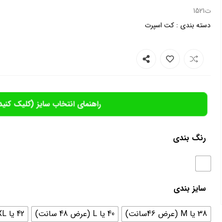
ت1521
:
دسته بندی
کت اسپرت
راهنمای انتخاب سایز (کلیک کنید
رنگ بندی
سایز بندی
38 یا M (عرض 46سانت)
40 یا L (عرض 48 سانت)
42 یا XL (عرض 51 سانت)