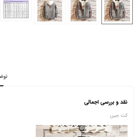
توض
نقد و بررسی اجمالی
کت جین