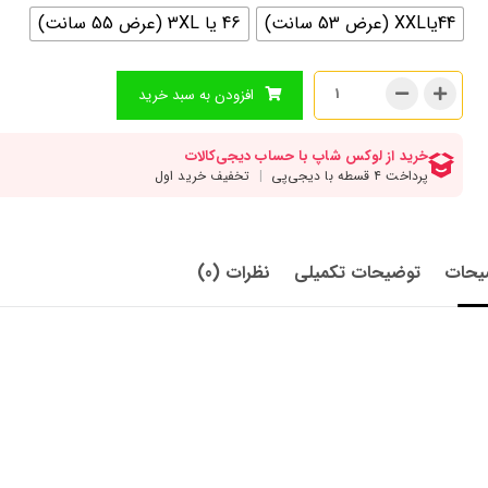
44یاXXL (عرض 53 سانت)
46 یا 3XL (عرض 55 سانت)
افزودن به سبد خرید
یحات
توضیحات تکمیلی
نظرات (0)