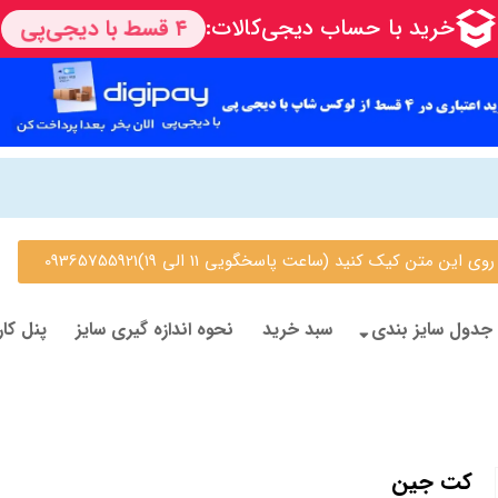
 متن کیک کنید (ساعت پاسخگویی 11 الی 19)09365755921
جدول سایز بندی
سبد خرید
نحوه اندازه گیری سایز
پنل کار
کت جین