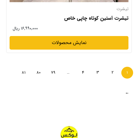
تیشرت
تیشرت آستین کوتاه چاپی خاص
۱۶,۹۹۰,۰۰۰ ریال
نمایش محصولات
81
80
79
…
4
3
2
1
→