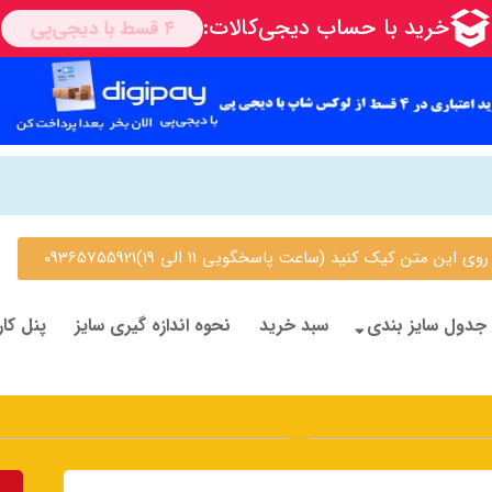
 متن کیک کنید (ساعت پاسخگویی 11 الی 19)09365755921
جدول سایز بندی
سبد خرید
نحوه اندازه گیری سایز
پنل کار