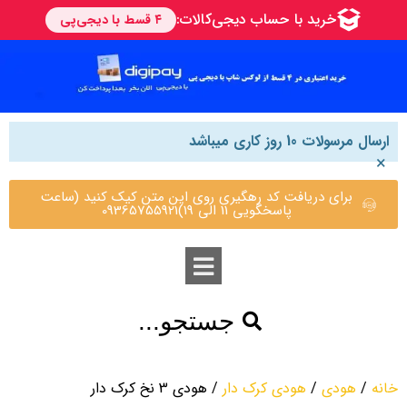
ارسال مرسولات 10 روز کاری میباشد
×
برای دریافت کد رهگیری روی این متن کیک کنید (ساعت
پاسخگویی 11 الی 19)09365755921
جستجو...
خانه
/
هودی
/
هودی کرک دار
/ هودی 3 نخ کرک دار