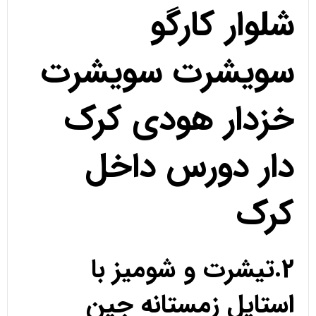
شلوار کارگو
سویشرت سویشرت
خزدار هودی کرک
دار دورس داخل
کرک
2.تیشرت و شومیز با
استایل زمستانه جین