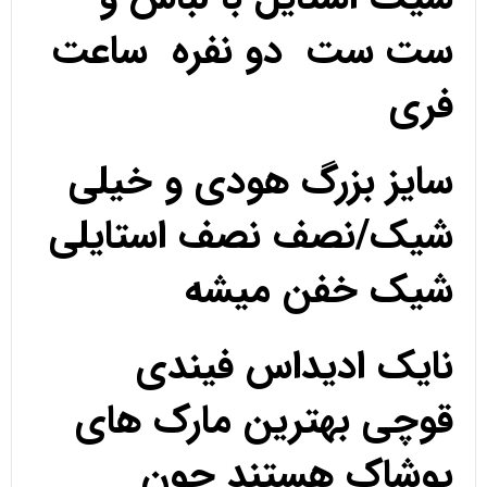
ست ست دو نفره ساعت
فری
سایز بزرگ هودی و خیلی
شیک/نصف نصف استایلی
شیک خفن میشه
نایک ادیداس فیندی
قوچی بهترین مارک های
پوشاک هستند چون