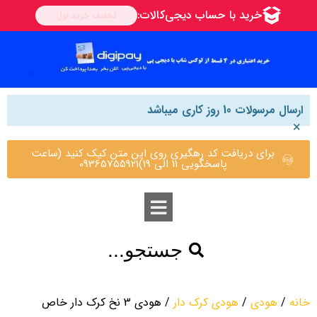
ارسال مرسولات 10 روز کاری میباشد
×
برای دریافت کد رهگیری روی این متن کیک کنید (ساعت
پاسخگویی 11 الی 19)09365755921
جستجو...
خانه
/
هودی
/
هودی کرک دار
/ هودی 3 نخ کرک دار خاص