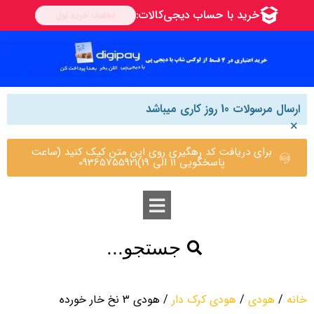
ارسال مرسولات 10 روز کاری میباشد
×
برای دریافت کد رهگیری روی این متن کیک کنید (ساعت
پاسخگویی 11 الی 19)09365755921
جستجو...
خانه
/
هودی
/
هودی کرک دار
/ هودی 3 نخ خار خورده