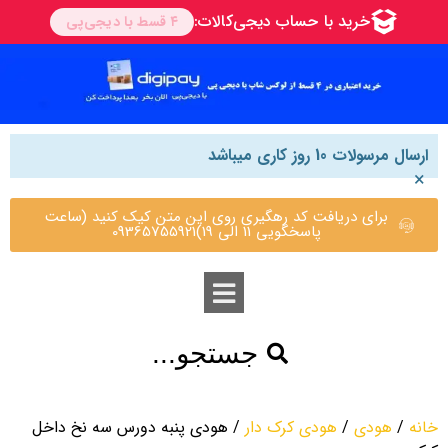
ارسال مرسولات 10 روز کاری میباشد
×
برای دریافت کد رهگیری روی این متن کیک کنید (ساعت
پاسخگویی 11 الی 19)09365755921
جستجو...
خانه
/
هودی
/
هودی کرک دار
/ هودی پنبه دورس سه نخ داخل