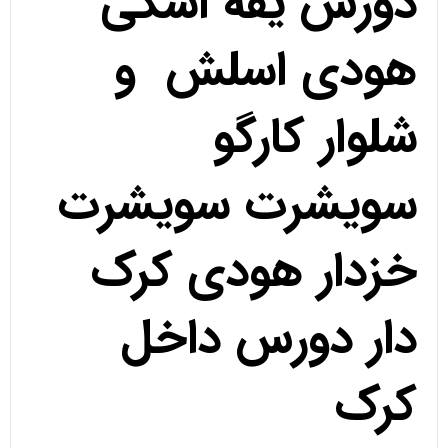
دورس یقه اسکی
هودی اسلش و
شلوار کارگو
سویشرت سویشرت
خزدار هودی کرک
دار دورس داخل
کرک