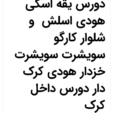
دورس یقه اسکی
هودی اسلش و
شلوار کارگو
سویشرت سویشرت
خزدار هودی کرک
دار دورس داخل
کرک