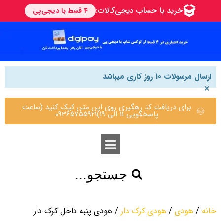
ارسال مرسولات 10 روز کاری میباشد
×
برای دریافت کد رهگیری روی این متن کیک کنید (ساعت
پاسخگویی 11 الی 19)09365755921
جستجو...
خانه
/
هودی
/
هودی کرک دار
/ هودی پنبه داخل کرک دار