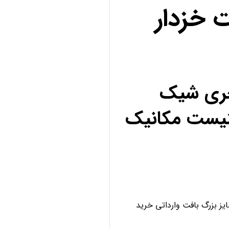
 خزدار
کچری شیک
نیست مکانیک
ز بزرگ بافت وارداتی خرید