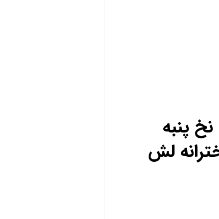
خ پنبه
ترانه لش