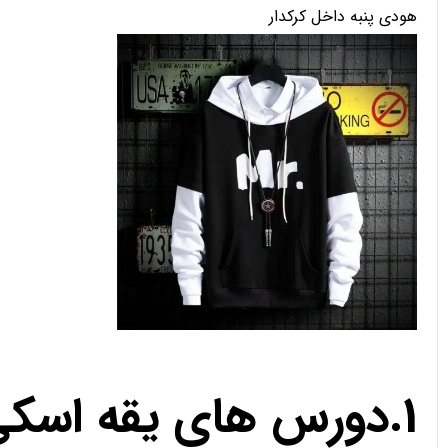
هودی پنبه داخل کرکدار
1.دورس های یقه اسک