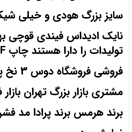
سایز بزرگ هودی و خیلی ش
نایک ادیداس فیندی قوچی به
تولیدات را دارا هستند چاپ DTF مزون تک فروشی عمده
فروشی فروشگاه دوس 3 نخ پارچه حریر کریپ ساتن اعتماد رضایت رضایت
مشتری بازار بزرگ تهران بازار 
برند هرمس برند پرادا مد فش