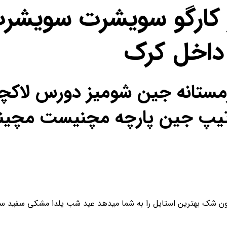
کارگو سویشرت سویشرت
داخل کرک
ل زمستانه جین شومیز دورس لا
ص تیپ جین پارچه مچنیست مچی
ن شک بهترین استایل را به شما میدهد عید شب یلدا مشکی سفید سای