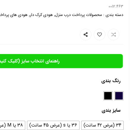
0012.463
,
,
:
دسته بندی
محصولات پرداخت درب منزل
هودی کرک دار
هودی های پرداخ
راهنمای انتخاب سایز (کلیک کنید
رنگ بندی
سایز بندی
34 (عرض 42 سانت)
36 یا s (عرض 45 سانت)
38 یا M (عرض 46سانت)