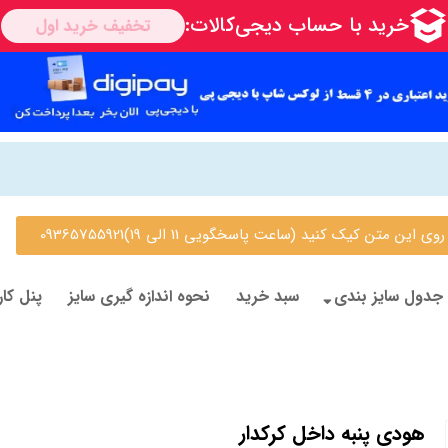
 متن کیک کنید (ساعت پاسخگویی 11 الی 19)09365755921
جدول سایز بندی
سبد خرید
نحوه اندازه گیری سایز
پنل کار
هودی پنبه داخل کرکدار