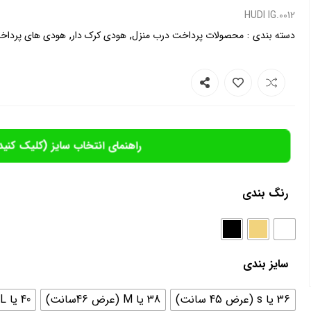
0012.HUDI IG
,
,
:
دسته بندی
محصولات پرداخت درب منزل
هودی کرک دار
هودی های پرداخ
راهنمای انتخاب سایز (کلیک کنید
رنگ بندی
سایز بندی
36 یا s (عرض 45 سانت)
38 یا M (عرض 46سانت)
40 یا L (عرض 48 سانت)