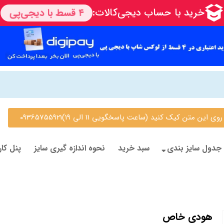
 متن کیک کنید (ساعت پاسخگویی 11 الی 19)09365755921
جدول سایز بندی
سبد خرید
نحوه اندازه گیری سایز
پنل کار
هودی خاص