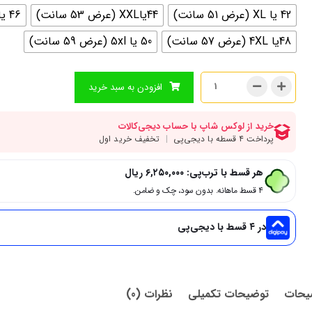
42 یا XL (عرض 51 سانت)
44یاXXL (عرض 53 سانت)
46 یا 3XL (عرض 55 سانت)
48یا 4XL (عرض 57 سانت)
50 یا 5xl (عرض 59 سانت)
افزودن به سبد خرید
هر قسط با ترب‌پی:
۶,۲۵۰,۰۰۰
ریال
۴ قسط ماهانه. بدون سود، چک و ضامن.
در ۴ قسط با دیجی‌پی
یحات
توضیحات تکمیلی
نظرات (0)