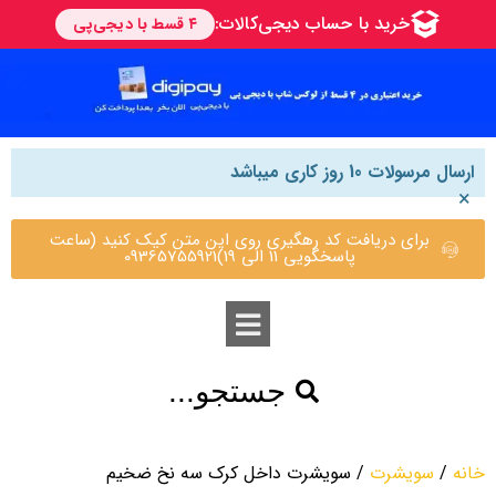
ارسال مرسولات 10 روز کاری میباشد
×
برای دریافت کد رهگیری روی این متن کیک کنید (ساعت
پاسخگویی 11 الی 19)09365755921
جستجو...
خانه
/
سویشرت
/ سویشرت داخل کرک سه نخ ضخیم