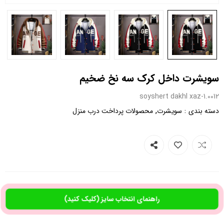
سویشرت داخل کرک سه نخ ضخیم
0012.soyshert dakhl xaz-1
,
:
دسته بندی
سویشرت
محصولات پرداخت درب منزل
راهنمای انتخاب سایز (کلیک کنید)