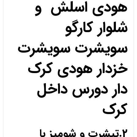
هودی اسلش و
شلوار کارگو
سویشرت سویشرت
خزدار هودی کرک
دار دورس داخل
کرک
2.تیشرت و شومیز با