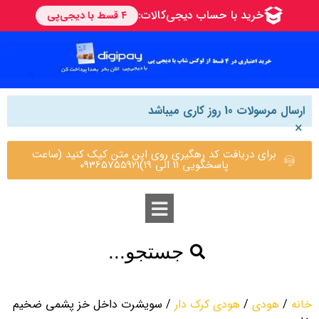
ارسال مرسولات 10 روز کاری میباشد
×
برای دریافت کد رهگیری روی این متن کیک کنید (ساعت
پاسخگویی 11 الی 19)09365755921
جستجو...
خانه
/
هودی
/
هودی کرک دار
/ سویشرت داخل خز پشمی ضخیم