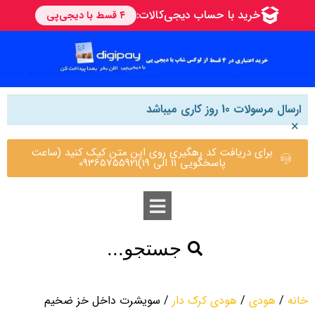
ارسال مرسولات 10 روز کاری میباشد
×
برای دریافت کد رهگیری روی این متن کیک کنید (ساعت
پاسخگویی 11 الی 19)09365755921
جستجو...
خانه
/
هودی
/
هودی کرک دار
/ سویشرت داخل خز ضخیم