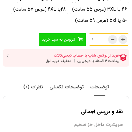
46 یا 3XL (عرض 55 سانت)
48یا 4XL (عرض 57 سانت)
50 یا 5xl (عرض 59 سانت)
افزودن به سبد خرید
توضیحات
توضیحات تکمیلی
نظرات (0)
نقد و بررسی اجمالی
سویشرت داخل خز ضخیم