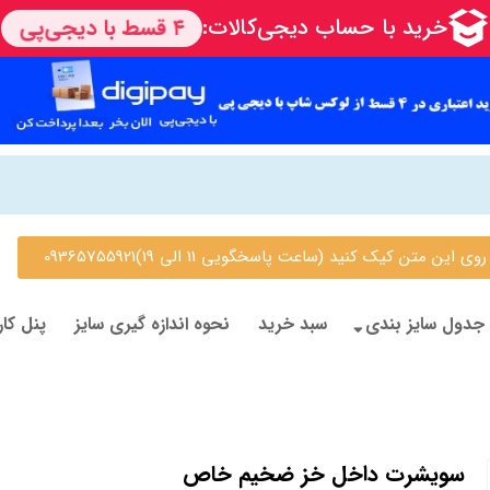
 متن کیک کنید (ساعت پاسخگویی 11 الی 19)09365755921
جدول سایز بندی
سبد خرید
نحوه اندازه گیری سایز
پنل کار
سویشرت داخل خز ضخیم خاص