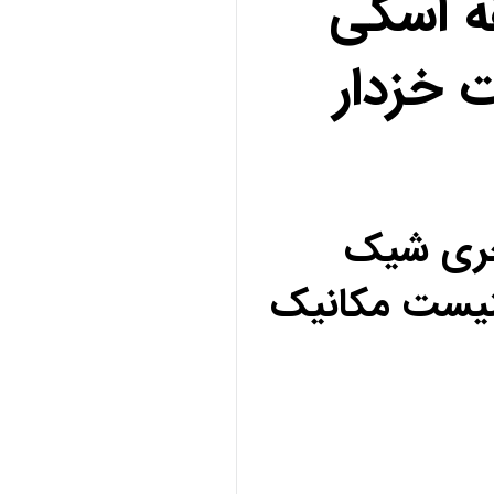
ه اسکی
 خزدار
کچری شیک
نیست مکانیک