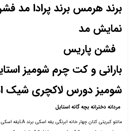
برند هرمس برند پرادا مد فش
نمایش مد
فشن پاریس
بارانی و کت چرم شومیز استا
شومیز دورس لاکچری شیک استا
مردانه دخترانه بچه گانه استایل
مانتو کبریتی کتان چهار خانه ابرنگی یقه اسکی برند LAیقه اسکی تدی رنگی دورس یقه اسکی هودی اسلش شلوار کارگو سویشرت