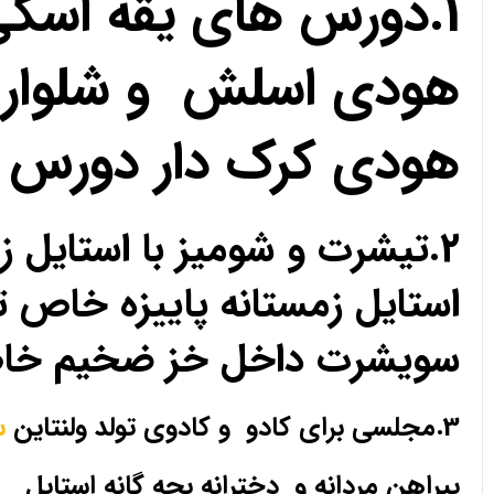
1.دورس های یقه اسک
هودی اسلش و شلوار 
هودی کرک دار دورس 
2.تیشرت و شومیز با استای
استایل زمستانه پاییزه خا
سویشرت داخل خز ضخیم خ
3.مجلسی برای کادو و کادوی تولد ولنتاین
س
پیراهن مردانه و دخترانه بچه گانه استایل