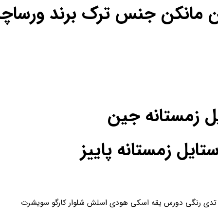
ن مانکن جنس ترک برند ورساچه
یل زمستانه جین
یل زمستانه پاییز