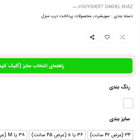
00.12SOYSHERT DAKHEL KHAZ
,
:
دسته بندی
سویشرت
محصولات پرداخت درب منزل
راهنمای انتخاب سایز (کلیک کنید
رنگ بندی
سایز بندی
34 (عرض 42 سانت)
36 یا s (عرض 45 سانت)
38 یا M (عرض 46سانت)