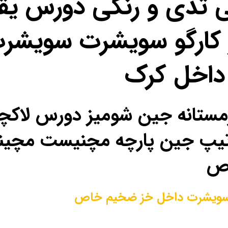
ی تدی و رنگی دورس یق
کارگو سویشرت سویشرت
داخل کرک
ل زمستانه جین شومیز دورس لا
ص تیپ جین پارچه مچنیست مچی
اص
ویشرت داخل خز ضخیم خاص