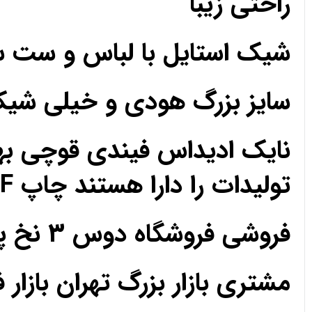
راحتی زیبا
شیک استایل با لباس و ست 
سایز بزرگ هودی و خیلی ش
نایک ادیداس فیندی قوچی به
تولیدات را دارا هستند چاپ DTF مزون تک فروشی عمده
فروشی فروشگاه دوس 3 نخ پارچه حریر کریپ ساتن اعتماد رضایت رضایت
مشتری بازار بزرگ تهران بازار 