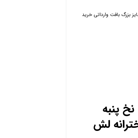
ز بزرگ بافت وارداتی خرید
خ پنبه
ترانه لش