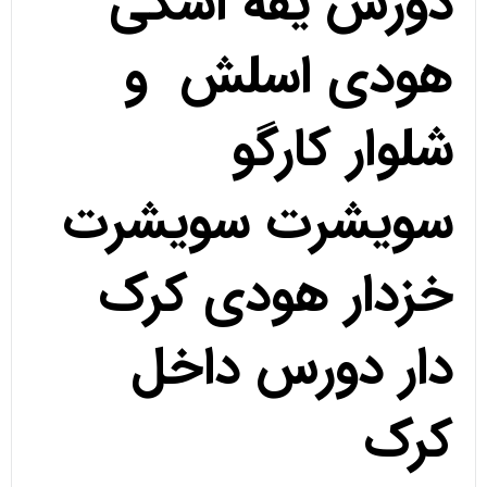
دورس یقه اسکی
هودی اسلش و
شلوار کارگو
سویشرت سویشرت
خزدار هودی کرک
دار دورس داخل
کرک