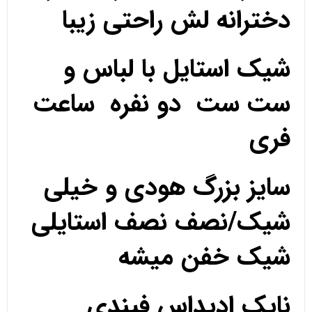
دخترانه لش راحتی زیبا
شیک استایل با لباس و
ست ست دو نفره ساعت
فری
سایز بزرگ هودی و خیلی
شیک/نصف نصف استایلی
شیک خفن میشه
نایک ادیداس فیندی