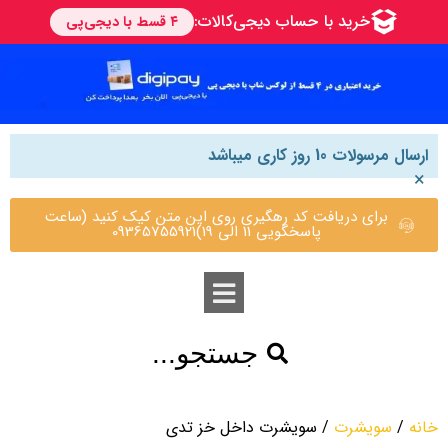
ارسال مرسولات 10 روز کاری میباشد
×
برای دریافت کد رهگیری روی این متن کیک کنید (ساعت
پاسخگویی 11 الی 19)09365755921
جستجو...
خانه
/
سویشرت
/ سویشرت داخل خز تدی