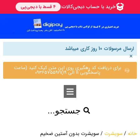
ارسال مرسولات 10 روز کاری میباشد
×
برای دریافت کد رهگیری روی این متن کیک کنید (ساعت
پاسخگویی 11 الی 19)09365755921
جستجو...
خانه
/
سویشرت
/ سویشرت بدون آستین ضخیم