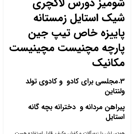
شومیز دورس لاکچری
شیک استایل زمستانه
پاییزه خاص تیپ جین
پارچه مچنیست مچینیست
مکانیک
3.مجلسی برای کادو و کادوی تولد
ولنتاین
پیراهن مردانه و دخترانه بچه گانه
استایل
هودی لش با زیورآلات و کفش وکیف قابل استفاده هست