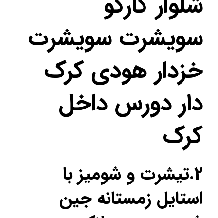
شلوار کارگو
سویشرت سویشرت
خزدار هودی کرک
دار دورس داخل
کرک
2.تیشرت و شومیز با
استایل زمستانه جین