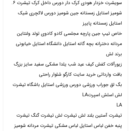
سویشرت خزدار هودی کرک دار دورس داخل کرک تیشرت 6.
شومیز استایل زمستانه جین شومیز دورس لاکچری شیک
استایل زمستانه پاییز
خاص تیپ جین پارچه مجلسی کادو کادوی تولد ولنتاین
مردانه دخترانه بچه گانه استایل دانشگاه استایل خیابونی
برند لش
زیورآلات کفش کیف عید شب یلدا مشکی سفید سایز بزرگ
بافت وارداتی خرید سایت کارگو شلوار راحتی
بگ لق جوراب ورزشی دورس ورزشی استایل باشگاه تیشرت
لش اسلش اسپرتLA
LA
تیشرت آستین بلند لش تیشرت لش تیشرت گنگ تیشرت
پنبه خفن لباس استایل لباس مشکی تیشرت مردانه شومیز