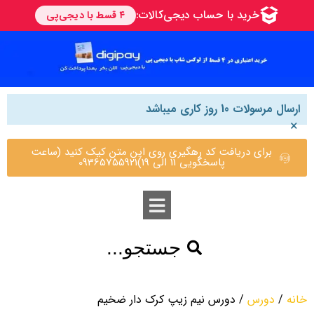
ارسال مرسولات 10 روز کاری میباشد
×
برای دریافت کد رهگیری روی این متن کیک کنید (ساعت
پاسخگویی 11 الی 19)09365755921
جستجو...
خانه
/
دورس
/ دورس نیم زیپ کرک دار ضخیم