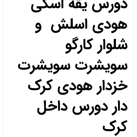
دورس یقه اسکی
هودی اسلش و
شلوار کارگو
سویشرت سویشرت
خزدار هودی کرک
دار دورس داخل
کرک