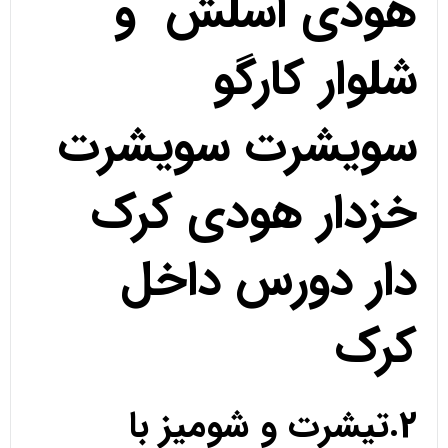
هودی اسلش و
شلوار کارگو
سویشرت سویشرت
خزدار هودی کرک
دار دورس داخل
کرک
2.تیشرت و شومیز با