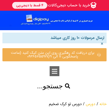
ارسال مرسولات 10 روز کاری میباشد
×
برای دریافت کد رهگیری روی این متن کیک کنید (ساعت
پاسخگویی 11 الی 19)09365755921
جستجو...
خانه
/
دورس
/ دورس تو کرک ضخیم