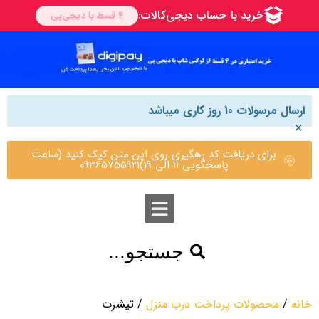
ارسال مرسولات 10 روز کاری میباشد
×
برای دریافت کد رهگیری روی این متن کیک کنید (ساعت
پاسخگویی 11 الی 19)09365755921
جستجو...
خانه
/
محصولات پرداخت درب منزل
/ تیشرت