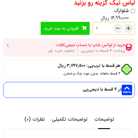
لباس تیک گزینه رو بزنید
شلوارک
14,990,000
ریال
افزودن به سبد خرید
هر قسط با ترب‌پی:
۳,۷۴۷,۵۰۰
ریال
۴ قسط ماهانه. بدون سود، چک و ضامن.
در ۴ قسط با دیجی‌پی
توضیحات
توضیحات تکمیلی
نظرات (0)