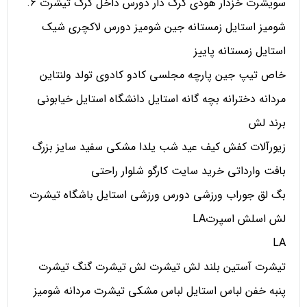
سویشرت خزدار هودی کرک دار دورس داخل کرک تیشرت 6.
شومیز استایل زمستانه جین شومیز دورس لاکچری شیک
استایل زمستانه پاییز
خاص تیپ جین پارچه مجلسی کادو کادوی تولد ولنتاین
مردانه دخترانه بچه گانه استایل دانشگاه استایل خیابونی
برند لش
زیورآلات کفش کیف عید شب یلدا مشکی سفید سایز بزرگ
بافت وارداتی خرید سایت کارگو شلوار راحتی
بگ لق جوراب ورزشی دورس ورزشی استایل باشگاه تیشرت
لش اسلش اسپرتLA
LA
تیشرت آستین بلند لش تیشرت لش تیشرت گنگ تیشرت
پنبه خفن لباس استایل لباس مشکی تیشرت مردانه شومیز