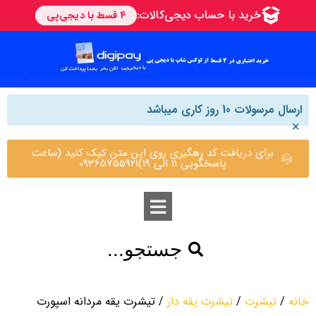
ارسال مرسولات 10 روز کاری میباشد
×
برای دریافت کد رهگیری روی این متن کیک کنید (ساعت
پاسخگویی 11 الی 19)09365755921
جستجو...
خانه
/
تیشرت
/
تیشرت یقه دار
/ تیشرت یقه مردانه اسپورت