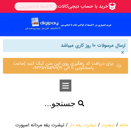
ارسال مرسولات 10 روز کاری میباشد
×
برای دریافت کد رهگیری روی این متن کیک کنید (ساعت
پاسخگویی 11 الی 19)09365755921
جستجو...
خانه
/
تیشرت
/
تیشرت یقه دار
/ تیشرت یقه مردانه اسپورت