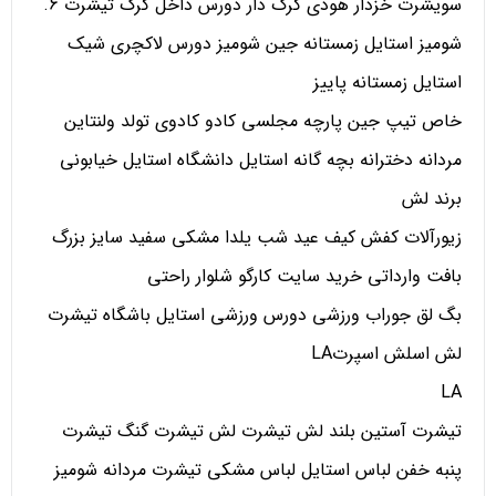
سویشرت خزدار هودی کرک دار دورس داخل کرک تیشرت 6.
شومیز استایل زمستانه جین شومیز دورس لاکچری شیک
استایل زمستانه پاییز
خاص تیپ جین پارچه مجلسی کادو کادوی تولد ولنتاین
مردانه دخترانه بچه گانه استایل دانشگاه استایل خیابونی
برند لش
زیورآلات کفش کیف عید شب یلدا مشکی سفید سایز بزرگ
بافت وارداتی خرید سایت کارگو شلوار راحتی
بگ لق جوراب ورزشی دورس ورزشی استایل باشگاه تیشرت
لش اسلش اسپرتLA
LA
تیشرت آستین بلند لش تیشرت لش تیشرت گنگ تیشرت
پنبه خفن لباس استایل لباس مشکی تیشرت مردانه شومیز