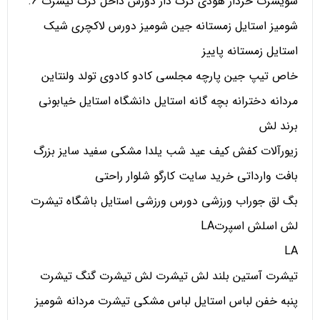
سویشرت خزدار هودی کرک دار دورس داخل کرک تیشرت 6.
شومیز استایل زمستانه جین شومیز دورس لاکچری شیک
استایل زمستانه پاییز
خاص تیپ جین پارچه مجلسی کادو کادوی تولد ولنتاین
مردانه دخترانه بچه گانه استایل دانشگاه استایل خیابونی
برند لش
زیورآلات کفش کیف عید شب یلدا مشکی سفید سایز بزرگ
بافت وارداتی خرید سایت کارگو شلوار راحتی
بگ لق جوراب ورزشی دورس ورزشی استایل باشگاه تیشرت
لش اسلش اسپرتLA
LA
تیشرت آستین بلند لش تیشرت لش تیشرت گنگ تیشرت
پنبه خفن لباس استایل لباس مشکی تیشرت مردانه شومیز