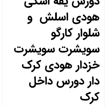
دورس یقه اسکی
هودی اسلش و
شلوار کارگو
سویشرت سویشرت
خزدار هودی کرک
دار دورس داخل
کرک