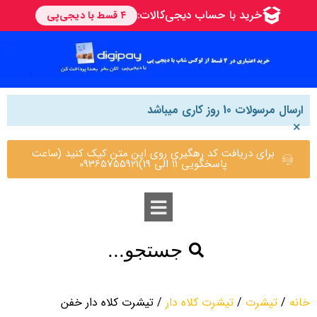
ارسال مرسولات 10 روز کاری میباشد
×
برای دریافت کد رهگیری روی این متن کیک کنید (ساعت
پاسخگویی 11 الی 19)09365755921
جستجو...
خانه
/
تیشرت
/
تیشرت کلاه دار
/ تیشرت کلاه دار خفن