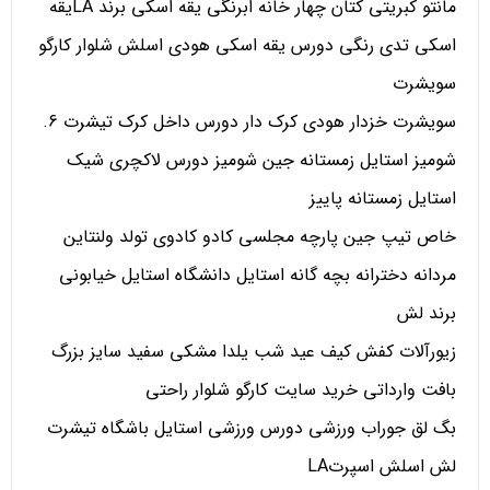
مانتو کبریتی کتان چهار خانه ابرنگی یقه اسکی برند LAیقه
اسکی تدی رنگی دورس یقه اسکی هودی اسلش شلوار کارگو
سویشرت
سویشرت خزدار هودی کرک دار دورس داخل کرک تیشرت 6.
شومیز استایل زمستانه جین شومیز دورس لاکچری شیک
استایل زمستانه پاییز
خاص تیپ جین پارچه مجلسی کادو کادوی تولد ولنتاین
مردانه دخترانه بچه گانه استایل دانشگاه استایل خیابونی
برند لش
زیورآلات کفش کیف عید شب یلدا مشکی سفید سایز بزرگ
بافت وارداتی خرید سایت کارگو شلوار راحتی
بگ لق جوراب ورزشی دورس ورزشی استایل باشگاه تیشرت
لش اسلش اسپرتLA