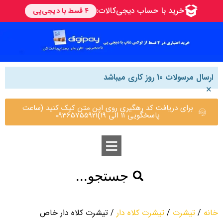
ارسال مرسولات 10 روز کاری میباشد
×
برای دریافت کد رهگیری روی این متن کیک کنید (ساعت
پاسخگویی 11 الی 19)09365755921
جستجو...
خانه
/
تیشرت
/
تیشرت کلاه دار
/ تیشرت کلاه دار خاص