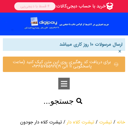
ارسال مرسولات 10 روز کاری میباشد
×
برای دریافت کد رهگیری روی این متن کیک کنید (ساعت
پاسخگویی 11 الی 19)09365755921
جستجو...
خانه
/
تیشرت
/
تیشرت کلاه دار
/ تیشرت کلاه دار جودون