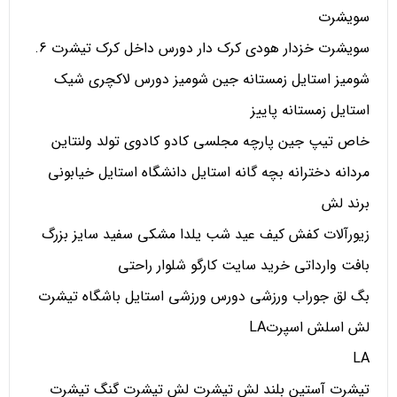
سویشرت
سویشرت خزدار هودی کرک دار دورس داخل کرک تیشرت 6.
شومیز استایل زمستانه جین شومیز دورس لاکچری شیک
استایل زمستانه پاییز
خاص تیپ جین پارچه مجلسی کادو کادوی تولد ولنتاین
مردانه دخترانه بچه گانه استایل دانشگاه استایل خیابونی
برند لش
زیورآلات کفش کیف عید شب یلدا مشکی سفید سایز بزرگ
بافت وارداتی خرید سایت کارگو شلوار راحتی
بگ لق جوراب ورزشی دورس ورزشی استایل باشگاه تیشرت
لش اسلش اسپرتLA
LA
تیشرت آستین بلند لش تیشرت لش تیشرت گنگ تیشرت