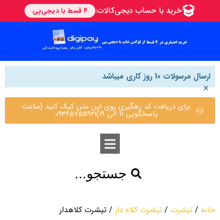
ارسال مرسولات 10 روز کاری میباشد
×
برای دریافت کد رهگیری روی این متن کیک کنید (ساعت
پاسخگویی 11 الی 19)09365755921
جستجو...
خانه
/
تیشرت
/
تیشرت کلاه دار
/ تیشرت کلاهدار