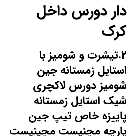
دار دورس داخل
کرک
2.تیشرت و شومیز با
استایل زمستانه جین
شومیز دورس لاکچری
شیک استایل زمستانه
پاییزه خاص تیپ جین
پارچه مچنیست مچینیست