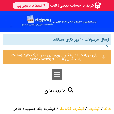
ارسال مرسولات 10 روز کاری میباشد
×
برای دریافت کد رهگیری روی این متن کیک کنید (ساعت
پاسخگویی 11 الی 19)09365755921
جستجو...
خانه
/
تیشرت
/
تیشرت کلاه دار
/ تیشرت یقه چسبیده خاص