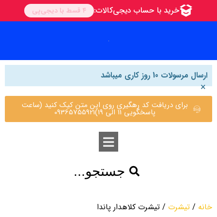
ارسال مرسولات 10 روز کاری میباشد
×
برای دریافت کد رهگیری روی این متن کیک کنید (ساعت
پاسخگویی 11 الی 19)09365755921
جستجو...
خانه
/
تیشرت
/ تیشرت کلاهدار پاندا