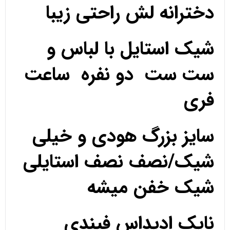
دخترانه لش راحتی زیبا
شیک استایل با لباس و
ست ست دو نفره ساعت
فری
سایز بزرگ هودی و خیلی
شیک/نصف نصف استایلی
شیک خفن میشه
نایک ادیداس فیندی