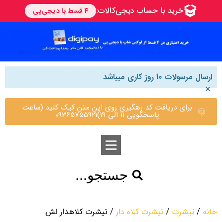
ارسال مرسولات 10 روز کاری میباشد
×
برای دریافت کد رهگیری روی این متن کیک کنید (ساعت
پاسخگویی 11 الی 19)09365755921
جستجو...
خانه
/
تیشرت
/
تیشرت کلاه دار
/ تیشرت کلاهدار لش