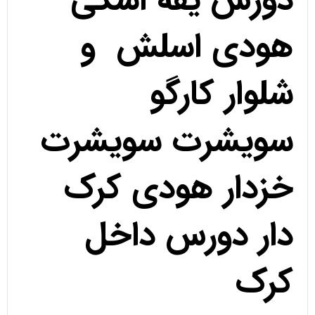
دورس یقه اسکی
هودی اسلش و
شلوار کارگو
سویشرت سویشرت
خزدار هودی کرک
دار دورس داخل
کرک