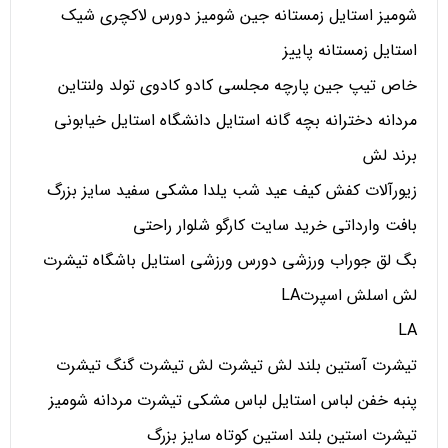
شومیز استایل زمستانه جین شومیز دورس لاکچری شیک
استایل زمستانه پاییز
خاص تیپ جین پارچه مجلسی کادو کادوی تولد ولنتاین
مردانه دخترانه بچه گانه استایل دانشگاه استایل خیابونی
برند لش
زیورآلات کفش کیف عید شب یلدا مشکی سفید سایز بزرگ
بافت وارداتی خرید سایت کارگو شلوار راحتی
بگ لق جوراب ورزشی دورس ورزشی استایل باشگاه تیشرت
لش اسلش اسپرتLA
LA
تیشرت آستین بلند لش تیشرت لش تیشرت گنگ تیشرت
پنبه خفن لباس استایل لباس مشکی تیشرت مردانه شومیز
تیشرت استین بلند استین کوتاه سایز بزرگ