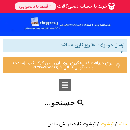
ارسال مرسولات 10 روز کاری میباشد
×
برای دریافت کد رهگیری روی این متن کیک کنید (ساعت
پاسخگویی 11 الی 19)09365755921
جستجو...
خانه
/
تیشرت
/ تیشرت کلاهدار لش خاص