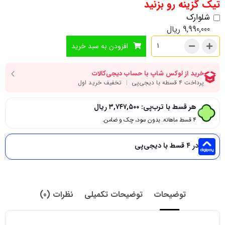
تیک گزینه رو بزنید
شلوارک
9,990,000
ریال
افزودن به سبد خرید
هر قسط با ترب‌پی:
۳,۷۴۷,۵۰۰
ریال
۴ قسط ماهانه. بدون سود، چک و ضامن.
در ۴ قسط با دیجی‌پی
توضیحات
توضیحات تکمیلی
نظرات (0)