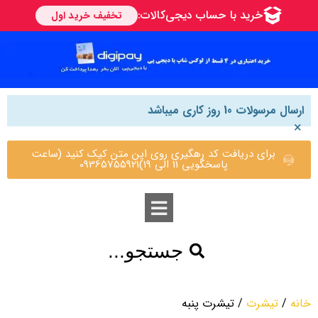
ارسال مرسولات 10 روز کاری میباشد
×
برای دریافت کد رهگیری روی این متن کیک کنید (ساعت
پاسخگویی 11 الی 19)09365755921
جستجو...
خانه
/
تیشرت
/ تیشرت پنبه