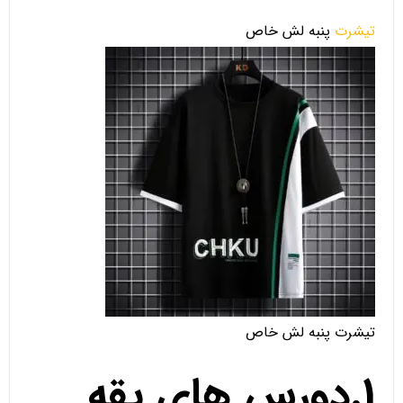
تیشرت
پنبه لش خاص
تیشرت پنبه لش خاص
1.دورس های یقه