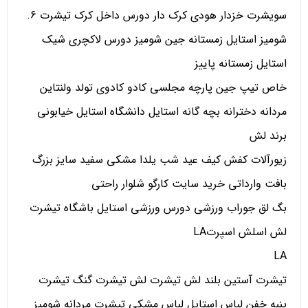
سویشرت خزدار هودی کرک دار دورس داخل کرک تیشرت 6.
شومیز استایل زمستانه جین شومیز دورس لاکچری شیک
استایل زمستانه پاییز
خاص تیپ جین پارچه مجلسی کادو کادوی تولد ولنتاین
مردانه دخترانه بچه گانه استایل دانشگاه استایل خیابونی
برند لش
زیورآلات کفش کیف عید شب یلدا مشکی سفید سایز بزرگ
بافت وارداتی خرید سایت کارگو شلوار راحتی
بگ لق جوراب ورزشی دورس ورزشی استایل باشگاه تیشرت
لش اسلش اسپرتLA
LA
تیشرت آستین بلند لش تیشرت لش تیشرت گنگ تیشرت
پنبه خفن لباس استایل لباس مشکی تیشرت مردانه شومیز