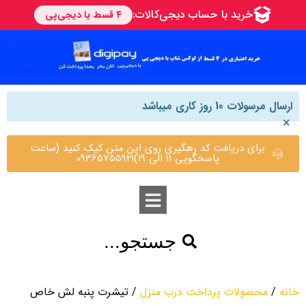
ارسال مرسولات 10 روز کاری میباشد
×
برای دریافت کد رهگیری روی این متن کیک کنید (ساعت
پاسخگویی 11 الی 19)09365755921
جستجو...
خانه
/
محصولات پرداخت درب منزل
/ تیشرت پنبه لش خاص