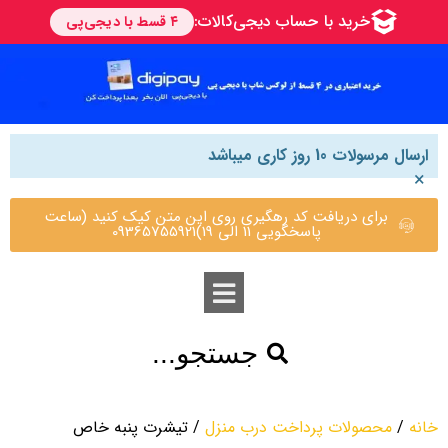
ارسال مرسولات 10 روز کاری میباشد
×
برای دریافت کد رهگیری روی این متن کیک کنید (ساعت
پاسخگویی 11 الی 19)09365755921
جستجو...
خانه
/
محصولات پرداخت درب منزل
/ تیشرت پنبه خاص