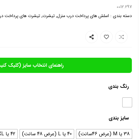
0012.297
,
,
:
دسته بندی
اسلش های پرداخت درب منزل
تیشرت
تیشرت های پرداخت در
راهنمای انتخاب سایز (کلیک کنید
رنگ بندی
سایز بندی
38 یا M (عرض 46سانت)
40 یا L (عرض 48 سانت)
42 یا XL (عرض 51 سانت)