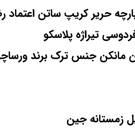
فردوسی تیراژه پلاسکو
ن مانکن جنس ترک برند ورساچه
یل زمستانه جین