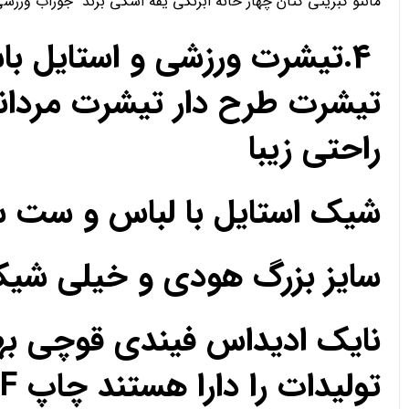
مانتو کبریتی کتان چهار خانه ابرنگی یقه اسکی برند جوراب ورز
4.تیشرت ورزشی و استایل ب
تیشرت طرح دار تیشرت مردان
راحتی زیبا
شیک استایل با لباس و ست 
سایز بزرگ هودی و خیلی ش
نایک ادیداس فیندی قوچی به
تولیدات را دارا هستند چاپ DTF مزون تک فروشی عمده