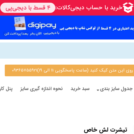
 متن کیک کنید (ساعت پاسخگویی 11 الی 19)09365755921
جدول سایز بندی
سبد خرید
نحوه اندازه گیری سایز
پنل کار
تیشرت لش خاص