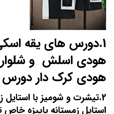
1.دورس های یقه اسک
هودی اسلش و شلوار 
هودی کرک دار دورس 
2.تیشرت و شومیز با استای
استایل زمستانه پاییزه خا