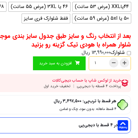
44یاXXL (عرض 53 سانت)
46 یا 3XL (عرض 55 سانت)
48یا 4XL (عرض 57 
50 یا 5xl (عرض 59 سانت)
فقط شلوارک فری سایز
بعد از انتخاب رنگ و سایز طبق جدول سایز بندی موج
شلوار همراه با هودی تیک گزینه رو بزنید
شلوارک
13,990,000
ریال
افزودن به سبد خرید
هر قسط با ترب‌پی:
۳,۴۹۷,۵۰۰
ریال
۴ قسط ماهانه. بدون سود، چک و ضامن.
در ۴ قسط با دیجی‌پی