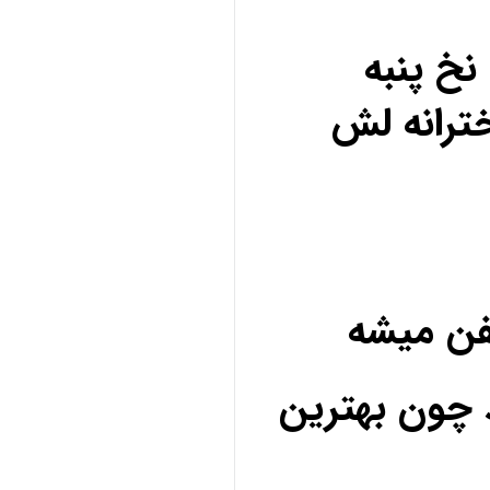
خ پنبه
ترانه لش
فن میشه
 چون بهترین