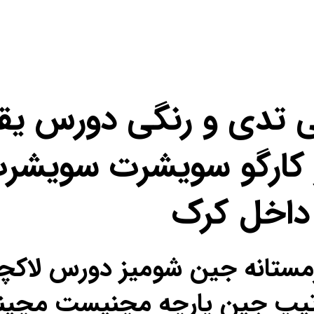
ی تدی و رنگی دورس یق
کارگو سویشرت سویشرت
داخل کرک
ل زمستانه جین شومیز دورس لا
ص تیپ جین پارچه مچنیست مچی