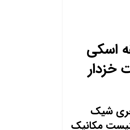
ه اسکی
 خزدار
کچری شیک
نیست مکانیک