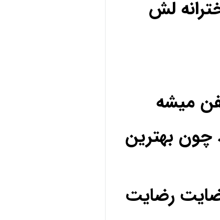
ترانه لش
فن میشه
 چون بهترین