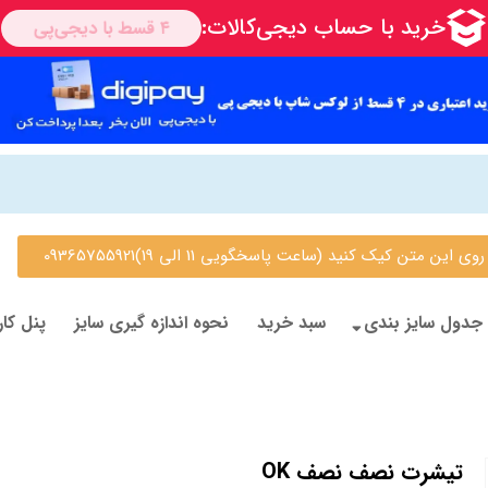
 متن کیک کنید (ساعت پاسخگویی 11 الی 19)09365755921
جدول سایز بندی
سبد خرید
نحوه اندازه گیری سایز
پنل کار
تیشرت نصف نصف OK