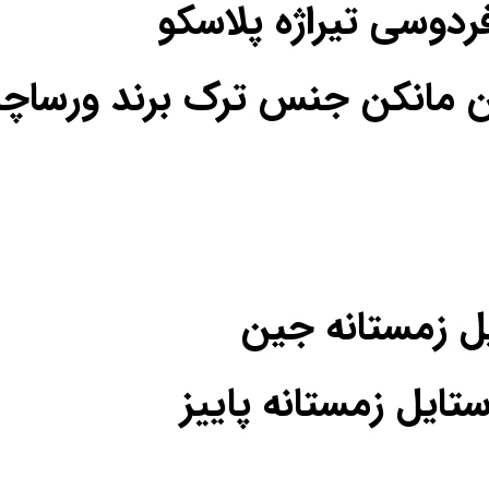
فردوسی تیراژه پلاسکو
ن مانکن جنس ترک برند ورساچه
یل زمستانه جین
یل زمستانه پاییز