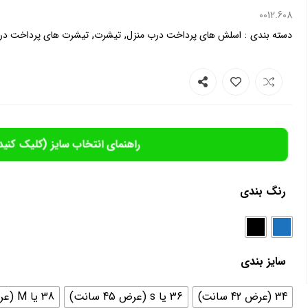
0012.608
,
,
:
دسته بندی
اسلش های پرداخت درب منزل
تیشرت
تیشرت های پرداخت در
راهنمای انتخاب سایز (کلیک کنید
رنگ بندی
سایز بندی
34 (عرض 42 سانت)
36 یا s (عرض 45 سانت)
38 یا M (عرض 46سانت)