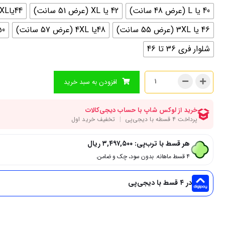
40 یا L (عرض 48 سانت)
42 یا XL (عرض 51 سانت)
44یاXXL (عرض 53 سانت)
46 یا 3XL (عرض 55 سانت)
48یا 4XL (عرض 57 سانت)
50 یا 5xl (عرض 
شلوار فری 36 تا 46
افزودن به سبد خرید
هر قسط با ترب‌پی:
۳,۴۹۷,۵۰۰
ریال
۴ قسط ماهانه. بدون سود، چک و ضامن.
در ۴ قسط با دیجی‌پی