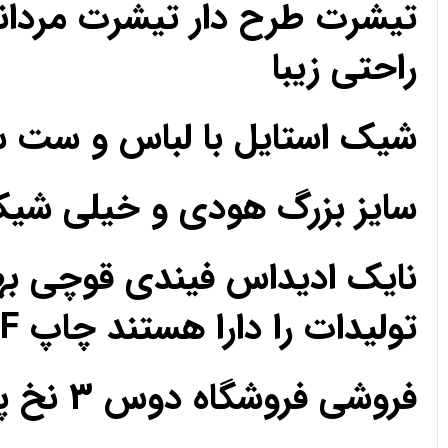
تیشرت طرح دار تیشرت مردان
راحتی زیبا
شیک استایل با لباس و ست 
سایز بزرگ هودی و خیلی ش
نایک ادیداس فیندی قوچی به
تولیدات را دارا هستند چاپ DTF مزون تک فروشی عمده
فروشی فروشگاه دوس 3 نخ پارچه حریر کریپ ساتن اعتماد رضایت رضایت