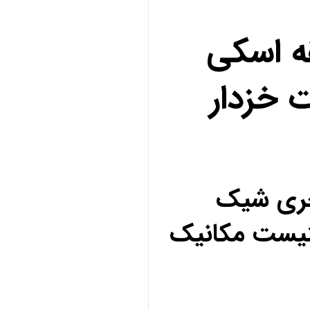
ه اسکی
 خزدار
کچری شیک
نیست مکانیک