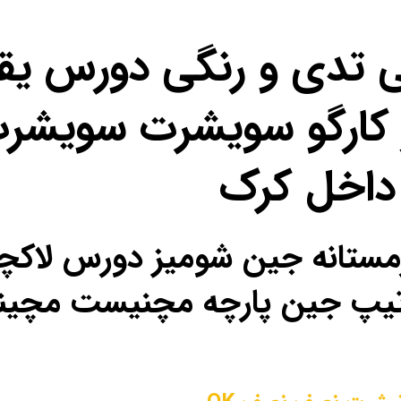
ی تدی و رنگی دورس یق
کارگو سویشرت سویشرت
داخل کرک
ل زمستانه جین شومیز دورس لا
ص تیپ جین پارچه مچنیست مچی