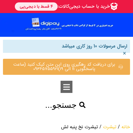
ارسال مرسولات 10 روز کاری میباشد
×
برای دریافت کد رهگیری روی این متن کیک کنید (ساعت
پاسخگویی 11 الی 19)09365755921
جستجو...
خانه
/
تیشرت
/ تیشرت نخ پنبه لش