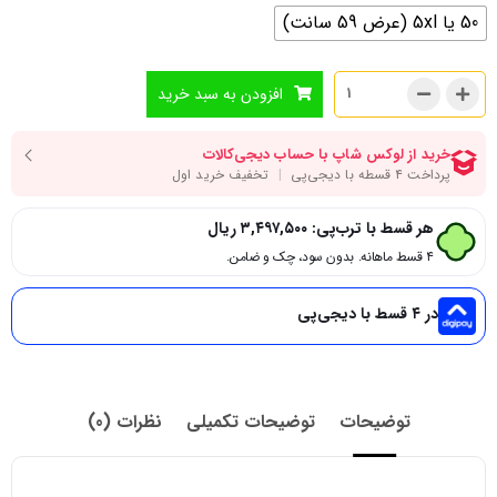
50 یا 5xl (عرض 59 سانت)
افزودن به سبد خرید
هر قسط با ترب‌پی:
۳,۴۹۷,۵۰۰
ریال
۴ قسط ماهانه. بدون سود، چک و ضامن.
در ۴ قسط با دیجی‌پی
توضیحات
توضیحات تکمیلی
نظرات (0)