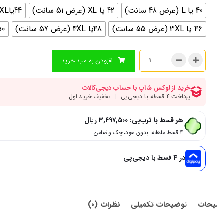
40 یا L (عرض 48 سانت)
42 یا XL (عرض 51 سانت)
44یاXXL (عرض 53 سانت)
46 یا 3XL (عرض 55 سانت)
48یا 4XL (عرض 57 سانت)
50 یا 5xl (عرض 
افزودن به سبد خرید
هر قسط با ترب‌پی:
۳,۴۹۷,۵۰۰
ریال
۴ قسط ماهانه. بدون سود، چک و ضامن.
در ۴ قسط با دیجی‌پی
یحات
توضیحات تکمیلی
نظرات (0)