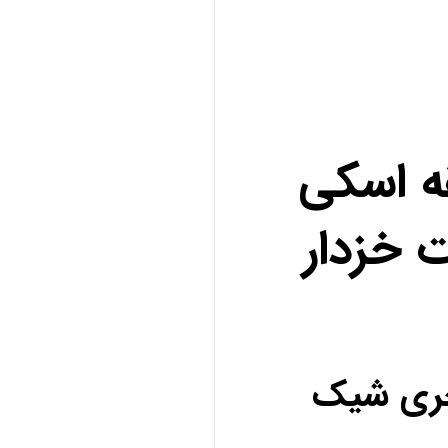
ه اسکی
 خزدار
کچری شیک