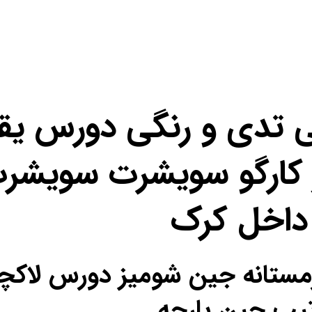
 تدی و رنگی دورس یق
کارگو سویشرت سویشرت
داخل کرک
ل زمستانه جین شومیز دورس لا
تیپ جین پارچه