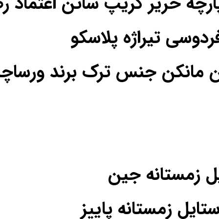
فردوسی تیراژه پلاسکو
ن مانکن جنس ترک برند ورساچه
یل زمستانه جین
یل زمستانه پاییز