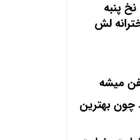
خ پنبه
ترانه لش
فن میشه
 چون بهترین