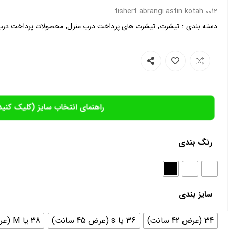
0012.tishert abrangi astin kotah
,
,
:
دسته بندی
تیشرت
تیشرت های پرداخت درب منزل
محصولات پرداخت درب
راهنمای انتخاب سایز (کلیک کنید
رنگ بندی
سایز بندی
34 (عرض 42 سانت)
36 یا s (عرض 45 سانت)
38 یا M (عرض 46سانت)