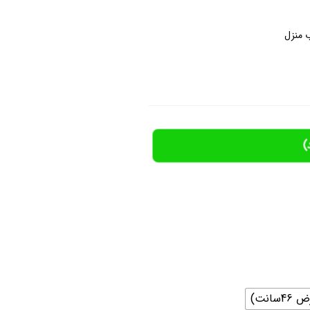
 منزل
)