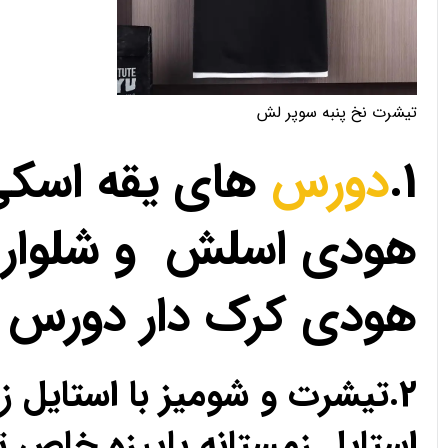
تیشرت نخ پنبه سوپر لش
1.
دورس
های یقه اسکی
هودی اسلش و شلوار 
هودی کرک دار دورس 
2.تیشرت و شومیز با استای
استایل زمستانه پاییزه خاص 