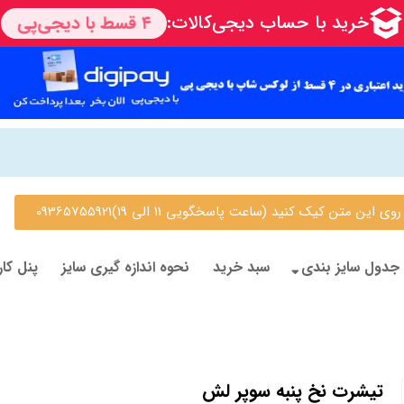
 متن کیک کنید (ساعت پاسخگویی 11 الی 19)09365755921
جدول سایز بندی
سبد خرید
نحوه اندازه گیری سایز
پنل کار
تیشرت نخ پنبه سوپر لش