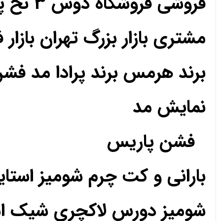
فروشی فروشگاه دوس 3 نخ پارچه حریر کریپ ساتن اعتماد رضایت رضایت
مشتری بازار بزرگ تهران بازار 
برند هرمس برند پرادا مد فش
نمایش مد
فشن پاریس
بارانی و کت چرم شومیز استا
شومیز دورس لاکچری شیک استا