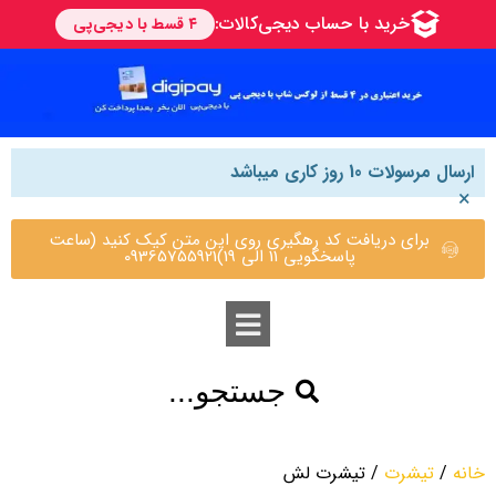
ارسال مرسولات 10 روز کاری میباشد
×
برای دریافت کد رهگیری روی این متن کیک کنید (ساعت
پاسخگویی 11 الی 19)09365755921
جستجو...
خانه
/
تیشرت
/ تیشرت لش