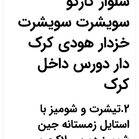
شلوار کارگو
سویشرت سویشرت
خزدار هودی کرک
دار دورس داخل
کرک
2.تیشرت و شومیز با
استایل زمستانه جین