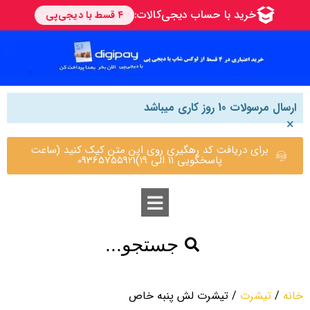
ارسال مرسولات 10 روز کاری میباشد
×
برای دریافت کد رهگیری روی این متن کیک کنید (ساعت
پاسخگویی 11 الی 19)09365755921
جستجو...
خانه
/
تیشرت
/ تیشرت لش پنبه خاص