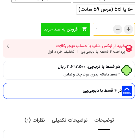
50 یا 5xl (عرض 59 سانت)
افزودن به سبد خرید
هر قسط با ترب‌پی:
۳,۴۹۷,۵۰۰
ریال
۴ قسط ماهانه. بدون سود، چک و ضامن.
در ۴ قسط با دیجی‌پی
توضیحات
توضیحات تکمیلی
نظرات (0)