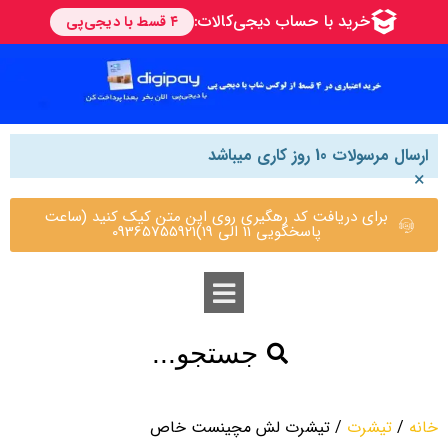
ارسال مرسولات 10 روز کاری میباشد
×
برای دریافت کد رهگیری روی این متن کیک کنید (ساعت
پاسخگویی 11 الی 19)09365755921
جستجو...
خانه
/
تیشرت
/ تیشرت لش مچینست خاص