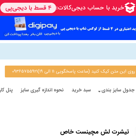
 متن کیک کنید (ساعت پاسخگویی 11 الی 19)09365755921
جدول سایز بندی
سبد خرید
نحوه اندازه گیری سایز
پنل کار
تیشرت لش مچینست خاص