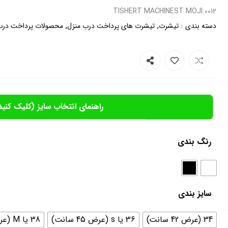
0012.TISHERT MACHINEST MOJI
,
,
:
دسته بندی
تیشرت
تیشرت های پرداخت درب منزل
محصولات پرداخت درب
راهنمای انتخاب سایز (کلیک کنید
رنگ بندی
سایز بندی
34 (عرض 42 سانت)
36 یا s (عرض 45 سانت)
38 یا M (عرض 46سانت)