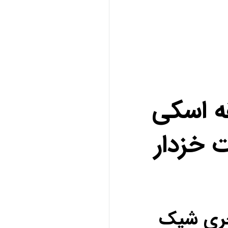
ه اسکی
 خزدار
کچری شیک