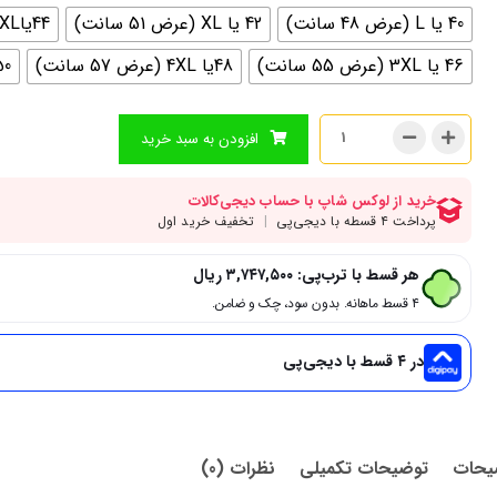
40 یا L (عرض 48 سانت)
42 یا XL (عرض 51 سانت)
44یاXXL (عرض 53 سانت)
46 یا 3XL (عرض 55 سانت)
48یا 4XL (عرض 57 سانت)
50 یا 5xl (عرض 
افزودن به سبد خرید
هر قسط با ترب‌پی:
۳,۷۴۷,۵۰۰
ریال
۴ قسط ماهانه. بدون سود، چک و ضامن.
در ۴ قسط با دیجی‌پی
یحات
توضیحات تکمیلی
نظرات (0)