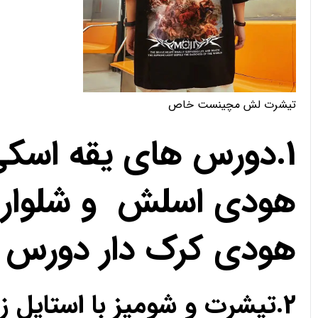
تیشرت لش مچینست خاص
1.دورس های یقه اسک
هودی اسلش و شلوار 
هودی کرک دار دورس 
2.تیشرت و شومیز با استای