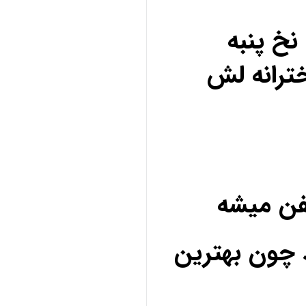
خ پنبه
ترانه لش
فن میشه
 چون بهترین