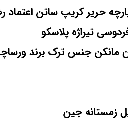
فردوسی تیراژه پلاسکو
ن مانکن جنس ترک برند ورساچه
یل زمستانه جین