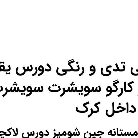
ی تدی و رنگی دورس یق
کارگو سویشرت سویشرت
داخل کرک
ل زمستانه جین شومیز دورس لا