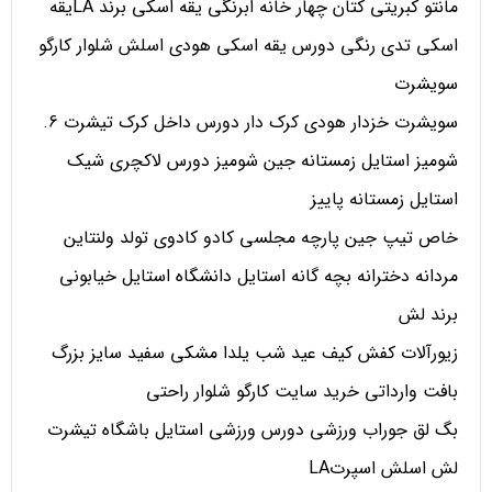
مانتو کبریتی کتان چهار خانه ابرنگی یقه اسکی برند LAیقه
اسکی تدی رنگی دورس یقه اسکی هودی اسلش شلوار کارگو
سویشرت
سویشرت خزدار هودی کرک دار دورس داخل کرک تیشرت 6.
شومیز استایل زمستانه جین شومیز دورس لاکچری شیک
استایل زمستانه پاییز
خاص تیپ جین پارچه مجلسی کادو کادوی تولد ولنتاین
مردانه دخترانه بچه گانه استایل دانشگاه استایل خیابونی
برند لش
زیورآلات کفش کیف عید شب یلدا مشکی سفید سایز بزرگ
بافت وارداتی خرید سایت کارگو شلوار راحتی
بگ لق جوراب ورزشی دورس ورزشی استایل باشگاه تیشرت
لش اسلش اسپرتLA