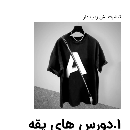
تیشرت لش زیپ دار
1.دورس های یقه