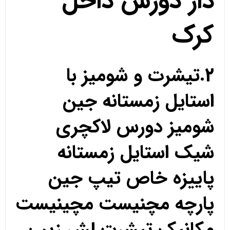
دار دورس داخل
کرک
2.تیشرت و شومیز با
استایل زمستانه جین
شومیز دورس لاکچری
شیک استایل زمستانه
پاییزه خاص تیپ جین
پارچه مچنیست مچینیست
مکانیک تیشرت لش زیپ