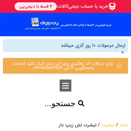
ارسال مرسولات 10 روز کاری میباشد
×
برای دریافت کد رهگیری روی این متن کیک کنید (ساعت
پاسخگویی 11 الی 19)09365755921
جستجو...
خانه
/
تیشرت
/ تیشرت لش زیپ دار