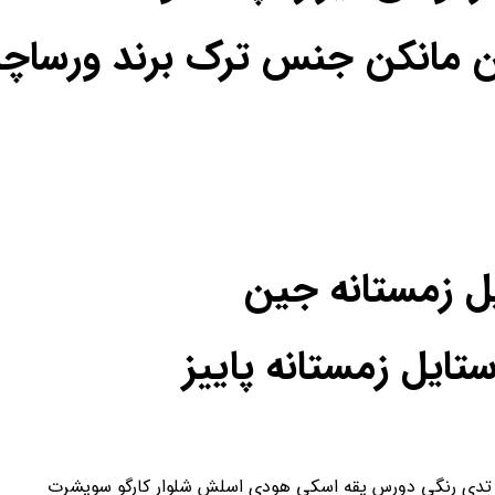
ن مانکن جنس ترک برند ورساچه
یل زمستانه جین
یل زمستانه پاییز