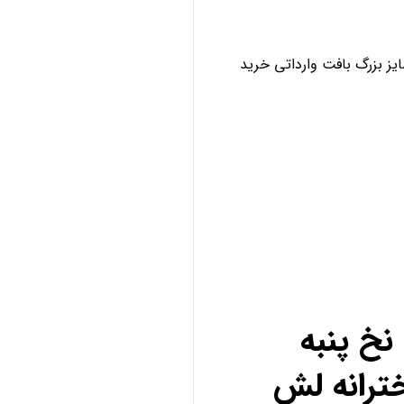
ز بزرگ بافت وارداتی خرید
خ پنبه
ترانه لش