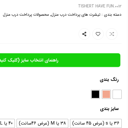
0012.TISHERT HAVE FUN
,
:
دسته بندی
تیشرت های پرداخت درب منزل
محصولات پرداخت درب منزل
راهنمای انتخاب سایز (کلیک کنید
رنگ بندی
سایز بندی
36 یا s (عرض 45 سانت)
38 یا M (عرض 46سانت)
40 یا L (عرض 48 سانت)