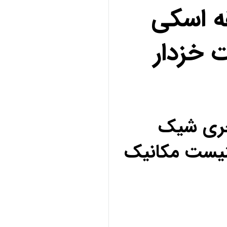
ه اسکی
 خزدار
کچری شیک
نیست مکانیک