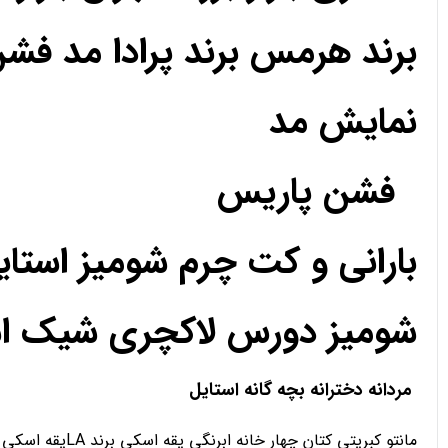
برند هرمس برند پرادا مد فش
نمایش مد
فشن پاریس
بارانی و کت چرم شومیز استا
شومیز دورس لاکچری شیک استا
مردانه دخترانه بچه گانه استایل
مانتو کبریتی کتان چهار خانه ابرنگی یقه اسکی برند LAیقه اسکی تدی رنگی دورس یقه اسکی هودی اسلش شلوار کارگو سویشرت