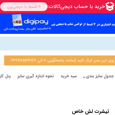
 متن کیک کنید (ساعت پاسخگویی 11 الی 19)09365755921
جدول سایز بندی
سبد خرید
نحوه اندازه گیری سایز
پنل کار
تیشرت لش خاص