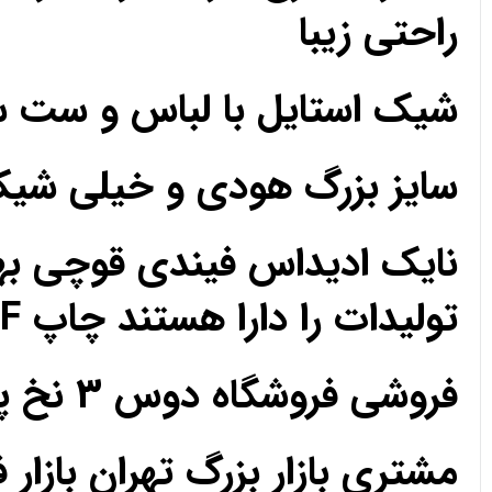
راحتی زیبا
شیک استایل با لباس و ست 
سایز بزرگ هودی و خیلی ش
نایک ادیداس فیندی قوچی به
تولیدات را دارا هستند چاپ DTF مزون تک فروشی عمده
فروشی فروشگاه دوس 3 نخ پارچه حریر کریپ ساتن اعتماد رضایت رضایت
مشتری بازار بزرگ تهران بازار 