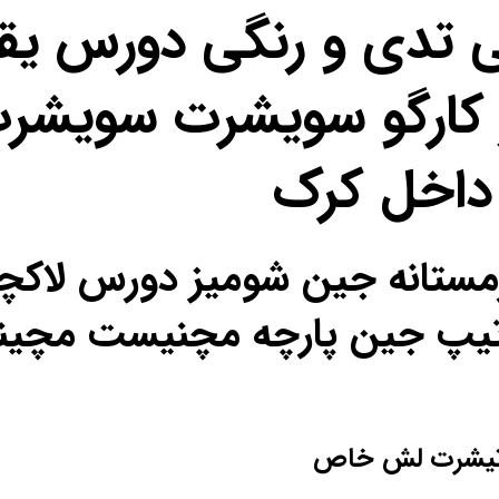
ی تدی و رنگی دورس یق
کارگو سویشرت سویشرت
داخل کرک
ل زمستانه جین شومیز دورس لا
ص تیپ جین پارچه مچنیست مچی