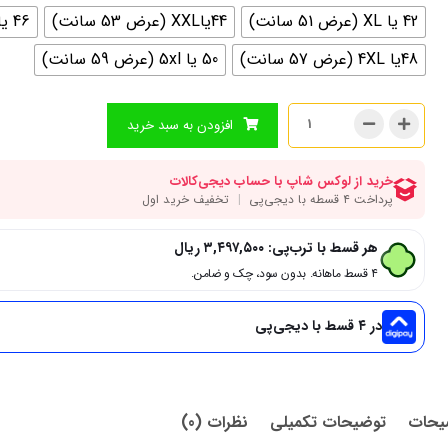
42 یا XL (عرض 51 سانت)
44یاXXL (عرض 53 سانت)
46 یا 3XL (عرض 55 سانت)
48یا 4XL (عرض 57 سانت)
50 یا 5xl (عرض 59 سانت)
افزودن به سبد خرید
هر قسط با ترب‌پی:
۳,۴۹۷,۵۰۰
ریال
۴ قسط ماهانه. بدون سود، چک و ضامن.
در ۴ قسط با دیجی‌پی
یحات
توضیحات تکمیلی
نظرات (0)