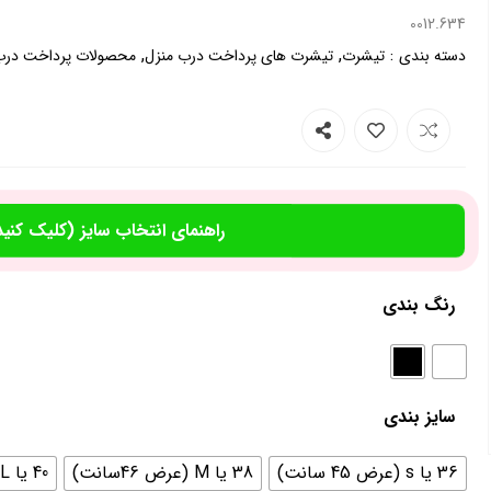
0012.634
,
,
:
دسته بندی
تیشرت
تیشرت های پرداخت درب منزل
محصولات پرداخت درب
راهنمای انتخاب سایز (کلیک کنید
رنگ بندی
سایز بندی
36 یا s (عرض 45 سانت)
38 یا M (عرض 46سانت)
40 یا L (عرض 48 سانت)