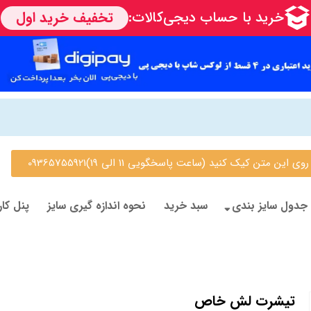
 متن کیک کنید (ساعت پاسخگویی 11 الی 19)09365755921
جدول سایز بندی
سبد خرید
نحوه اندازه گیری سایز
پنل کار
تیشرت لش خاص