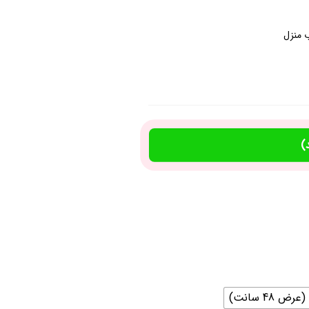
 منزل
)