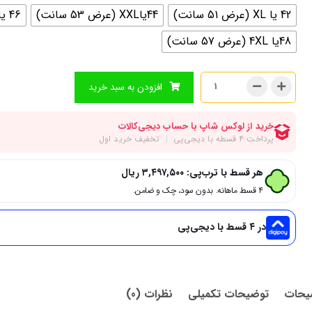
42 یا XL (عرض 51 سانت)
44یاXXL (عرض 53 سانت)
46 یا 3XL (عرض 55 سانت)
48یا 4XL (عرض 57 سانت)
افزودن به سبد خرید
هر قسط با ترب‌پی:
۳,۴۹۷,۵۰۰
ریال
۴ قسط ماهانه. بدون سود، چک و ضامن.
در ۴ قسط با دیجی‌پی
یحات
توضیحات تکمیلی
نظرات (0)