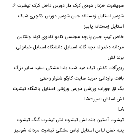
سویشرت خزدار هودی کرک دار دورس داخل کرک تیشرت 6.
شومیز استایل زمستانه جین شومیز دورس لاکچری شیک
استایل زمستانه پاییز
خاص تیپ جین پارچه مجلسی کادو کادوی تولد ولنتاین
مردانه دخترانه بچه گانه استایل دانشگاه استایل خیابونی
برند لش
زیورآلات کفش کیف عید شب یلدا مشکی سفید سایز بزرگ
بافت وارداتی خرید سایت کارگو شلوار راحتی
بگ لق جوراب ورزشی دورس ورزشی استایل باشگاه تیشرت
لش اسلش اسپرتLA
LA
تیشرت آستین بلند لش تیشرت لش تیشرت گنگ تیشرت
پنبه خفن لباس استایل لباس مشکی تیشرت مردانه شومیز