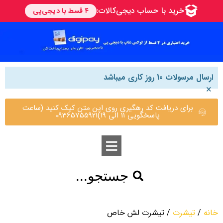
ارسال مرسولات 10 روز کاری میباشد
×
برای دریافت کد رهگیری روی این متن کیک کنید (ساعت
پاسخگویی 11 الی 19)09365755921
جستجو...
خانه
/
تیشرت
/ تیشرت لش خاص