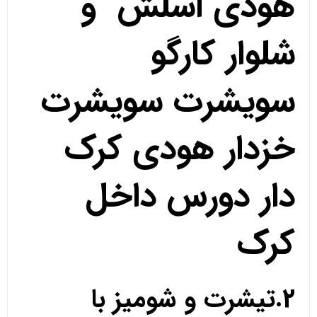
هودی اسلش و
شلوار کارگو
سویشرت سویشرت
خزدار هودی کرک
دار دورس داخل
کرک
2.تیشرت و شومیز با