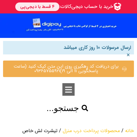
ارسال مرسولات 10 روز کاری میباشد
×
برای دریافت کد رهگیری روی این متن کیک کنید (ساعت
پاسخگویی 11 الی 19)09365755921
جستجو...
خانه
/
محصولات پرداخت درب منزل
/ تیشرت لش خاص