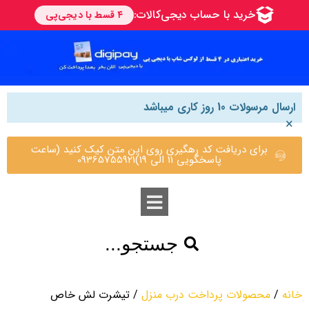
ارسال مرسولات 10 روز کاری میباشد
×
برای دریافت کد رهگیری روی این متن کیک کنید (ساعت
پاسخگویی 11 الی 19)09365755921
جستجو...
خانه
/
محصولات پرداخت درب منزل
/ تیشرت لش خاص