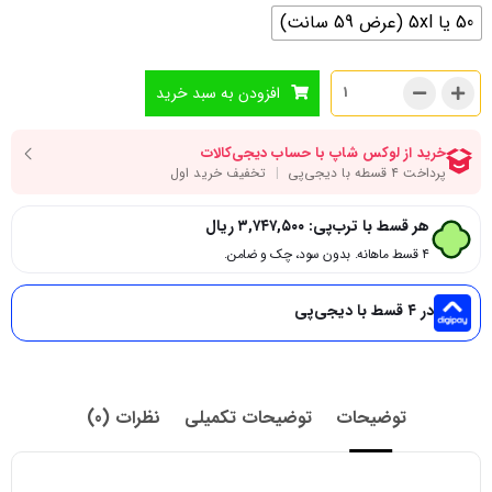
50 یا 5xl (عرض 59 سانت)
افزودن به سبد خرید
هر قسط با ترب‌پی:
۳,۷۴۷,۵۰۰
ریال
۴ قسط ماهانه. بدون سود، چک و ضامن.
در ۴ قسط با دیجی‌پی
توضیحات
توضیحات تکمیلی
نظرات (0)