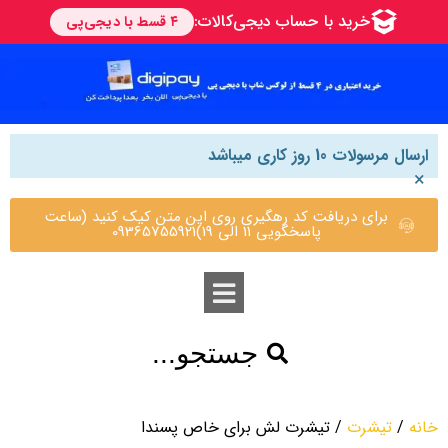
ارسال مرسولات 10 روز کاری میباشد
×
برای دریافت کد رهگیری روی این متن کیک کنید (ساعت
پاسخگویی 11 الی 19)09365755921
جستجو...
خانه
/
تیشرت
/ تیشرت لش برای خاص پسندا