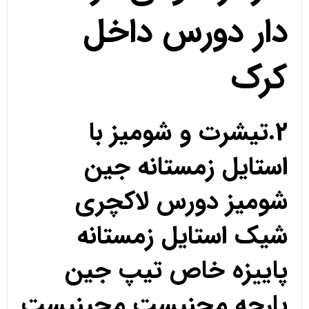
دار دورس داخل
کرک
2.تیشرت و شومیز با
استایل زمستانه جین
شومیز دورس لاکچری
شیک استایل زمستانه
پاییزه خاص تیپ جین
پارچه مچنیست مچینیست