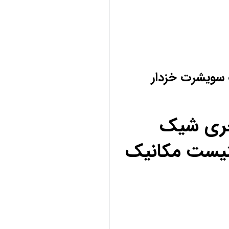
 سویشرت خزدار
کچری شیک
نیست مکانیک