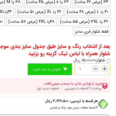
34 (عرض 42 سانت)
36 یا s (عرض 45 سانت)
38 یا M (عرض 46سانت)
40 یا L (عرض 48 سانت)
42 یا XL (عرض 51 سانت)
44یاXXL (عرض 53 سانت)
46 یا 3XL (عرض 55 سانت)
48یا 4XL (عرض 57 سانت)
50 یا 5xl (عرض 
فقط شلوار فری سایز
بعد از انتخاب رنگ و سایز طبق جدول سایز بندی موج
شلوار همراه با لباس تیک گزینه رو بزنید
شلوار
15,000,000
ریال
افزودن به سبد خرید
هر قسط با ترب‌پی:
۳,۷۴۷,۵۰۰
ریال
۴ قسط ماهانه. بدون سود، چک و ضامن.