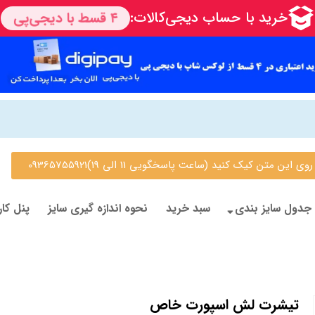
 متن کیک کنید (ساعت پاسخگویی 11 الی 19)09365755921
جدول سایز بندی
سبد خرید
نحوه اندازه گیری سایز
پنل کار
تیشرت لش اسپورت خاص