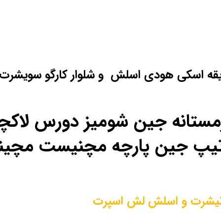
یقه اسکی هودی اسلش و شلوار کارگو سویشرت
ل زمستانه جین شومیز دورس لا
ص تیپ جین پارچه مچنیست مچی
یشرت و اسلش لش اسپرت