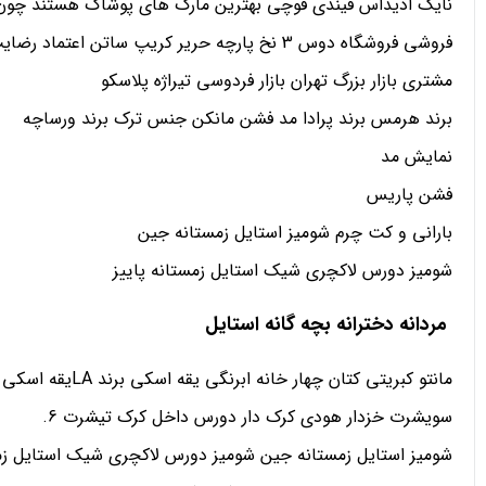
نایک ادیداس فیندی قوچی بهترین مارک های پوشاک هستند چون بهترین تولیدات ر
فروشی فروشگاه دوس 3 نخ پارچه حریر کریپ ساتن اعتماد رضایت رضایت
مشتری بازار بزرگ تهران بازار فردوسی تیراژه پلاسکو
برند هرمس برند پرادا مد فشن مانکن جنس ترک برند ورساچه
نمایش مد
فشن پاریس
بارانی و کت چرم شومیز استایل زمستانه جین
شومیز دورس لاکچری شیک استایل زمستانه پاییز
مردانه دخترانه بچه گانه استایل
مانتو کبریتی کتان چهار خانه ابرنگی یقه اسکی برند LAیقه اسکی تدی رنگی دورس یقه اسکی هودی اسلش شلوار کارگو سویشرت
سویشرت خزدار هودی کرک دار دورس داخل کرک تیشرت 6.
شومیز استایل زمستانه جین شومیز دورس لاکچری شیک استایل زمس