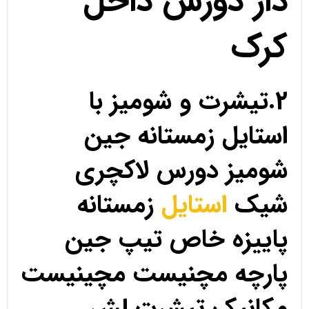
دار دورس داخل
کرک
2.تیشرت و شومیز با
استایل زمستانه جین
شومیز دورس لاکچری
شیک
استایل
زمستانه
پاییزه خاص تیپ جین
پارچه مچنیست مچینیست
مکانیک تیشرت لش