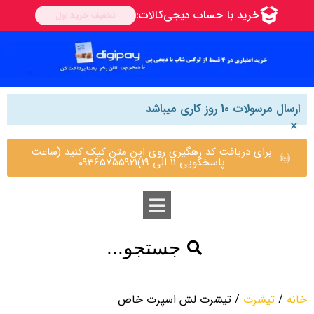
ارسال مرسولات 10 روز کاری میباشد
×
برای دریافت کد رهگیری روی این متن کیک کنید (ساعت
پاسخگویی 11 الی 19)09365755921
جستجو...
خانه
/
تیشرت
/ تیشرت لش اسپرت خاص