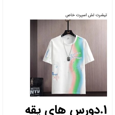
تیشرت لش اسپرت خاص
1.دورس های یقه