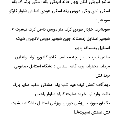
مانتو کبریتی کتان چهار خانه ابرنگی یقه اسکی برند LAیقه
اسکی تدی رنگی دورس یقه اسکی هودی اسلش شلوار کارگو
سویشرت
سویشرت خزدار هودی کرک دار دورس داخل کرک تیشرت 6.
شومیز استایل زمستانه جین شومیز دورس لاکچری شیک
استایل زمستانه پاییز
خاص تیپ جین پارچه مجلسی کادو کادوی تولد ولنتاین
مردانه دخترانه بچه گانه استایل دانشگاه استایل خیابونی
برند لش
زیورآلات کفش کیف عید شب یلدا مشکی سفید سایز بزرگ
بافت وارداتی خرید سایت کارگو شلوار راحتی
بگ لق جوراب ورزشی دورس ورزشی استایل باشگاه تیشرت
لش اسلش اسپرتLA